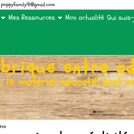
poppyfamily91@gmail.com
Mes Ressources
Mon actualité
Qui suis-
brique entre a
 le matériel éducatif dont v
tes