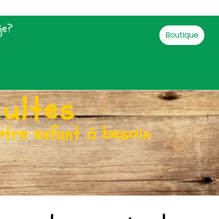
je?
Boutique
dultes
otre enfant à besoin