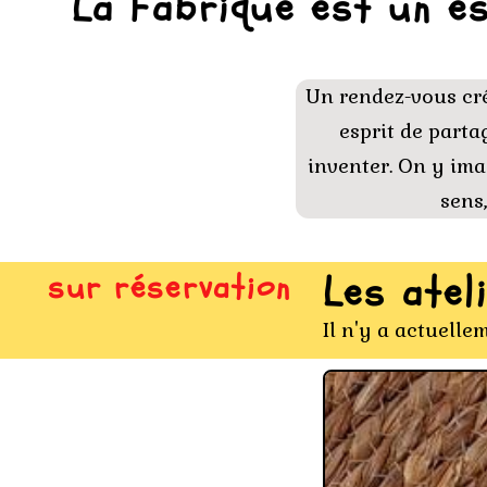
La Fabrique est un es
Un rendez-vous créa
esprit de partag
inventer. On y imag
sens,
sur réservation
Les ate
Il n'y a actuel