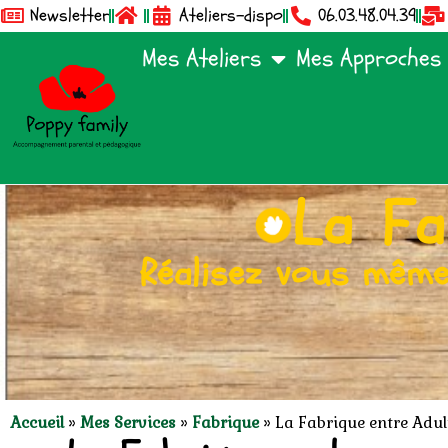
Newsletter
Ateliers-dispo
06.03.48.04.39
Mes Ateliers
Mes Approches
La Fa
Réalisez vous même,
Accueil
»
Mes Services
»
Fabrique
»
La Fabrique entre Adul