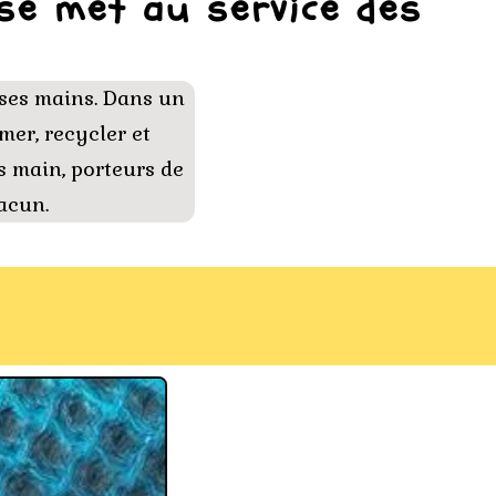
 se met au service des
r ses mains. Dans un
rmer, recycler et
ts main, porteurs de
hacun.